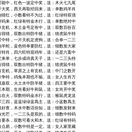
头可能中，红色一波定中奖，送：木火七九尾
畜开大奖，西天再取经回来，送：单数鸡羊肖
鸡狗猜红，小数看特不为过，送：红绿特双强
红好码来，红绿有特金木行，送：单数绝对中
女单玄机，木土金号定有中，送：双数百份百
尊有得猜，双数出特防牛猪，送：猜虎鼠牛特
行可中特，一片天机定虎狗，送：合单一二三
龙狗羊蛇，蓝色特单要防红，送：细数发大家
物算特肖，四六旺特迎鸡年，送：还是六畜中
特定来单，七步成诗真天子，送：一二三头特
尊有得猜，双数出特防牛猪，送：猜虎鼠牛特
合有玄机，草原之上有玄机，送：中门之数开
期来争特，鸡兔本期也不输。送：女人生肖万
机就蛊双，火土水中防羊猪，送：四王要中奖
六旺本期，生肖看好牛和鼠，送：女肖开中奖
肖出在火，双数特码金水行，送：猴鼠虎龙送
期零三四，蓝蓝绿绿蓝爲主，送：小蓝数爲主
码最好查，木水中数话你知，送：细数发财来
肖放光芒，一二三头是双的，送：细数中特码
马肖要杀，双数可看火和木。送：红绿有特码
中有点易，小数中特是一定。送：女人家里藏