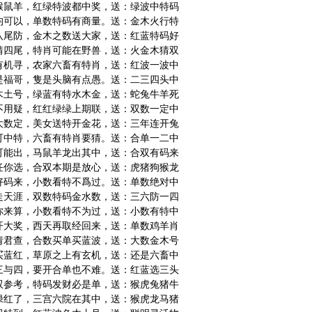
兔猴鼠羊，红绿特波都中奖，送：绿波中特码
色均可以，单数特码有商量。送：金木火行特
特八尾防，金木之数送大家，送：红蓝特码好
肖猜四尾，特肖可能在野兽，送：火金木猜双
十有机寻，农家六畜有特肖，送：红波一波中
肖是福哥，隻是头脑有点愚。送：二三四头中
波木土号，绿蓝有特水木金，送：蛇兔牛羊死
来不用疑，红红绿绿上期联，送：双数一定中
码大数定，美女送特开金花，送：三年连开兔
行可中特，六畜有特肖要猜。送：合单一二中
头可能出，马鼠羊龙出其中，送：合双有码来
期任你选，合双本期是放心，送：虎猪狗猴龙
红好码来，小数看特不爲过。送：单数绝对中
红走天涯，双数特码金水数，送：三六防一四
特你来算，小数看特不为过，送：小数有特中
畜开大奖，西天再取经回来，送：单数鸡羊肖
特请君查，合数买单买蓝波，送：大数金木号
头买蓝红，草原之上有玄机，送：还是六畜中
离三与四，要开合单也不难。送：红蓝选三头
波双参考，特码发财必是单，送：猴虎兔猪牛
在绿红了，三宫六院在其中，送：猴虎龙马猪