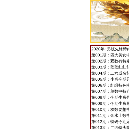
2026年: 另版先锋诗(0
第001期：四大美
第002期：双数有
第003期：蓝蓝红
第004期：二六成
第005期：小肖今
第006期：红绿特
第007期：单数中
第008期：今期生
第009期：今期生
第010期：双数要
第011期：金水土
第012期：特码今
第013期：二四特