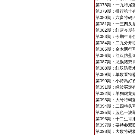
第078期：一九特
第079期：排行第
第080期：六畜特
第081期：一三四
第082期：红蓝今
第083期：今期生
第084期：二九分
第085期：金木两
第086期：红双防
第087期：龙猴猪
第088期：红双防
第089期：单数看
第090期：小特爲
第091期：绿波买
第092期：羊狗虎
第093期：大号特
第094期：二四特
第095期：蓝色一
第096期：十二生
第097期：要特参
第098期：大数特