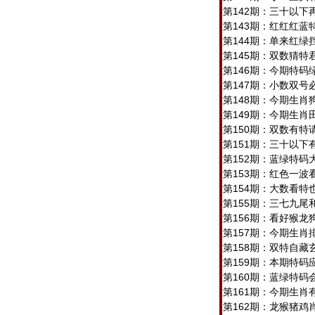
第142期：三十以
第143期：红红红
第144期：单来红
第145期：双数猜
第146期：今期特
第147期：小数双
第148期：今期生
第149期：今期生
第150期：双数有
第151期：三十以
第152期：蓝绿特
第153期：红色一
第154期：大数看
第155期：三七九
第156期：看好猴
第157期：今期生
第158期：双特自
第159期：本期特
第160期：蓝绿特
第161期：今期生
第162期：龙猴猪