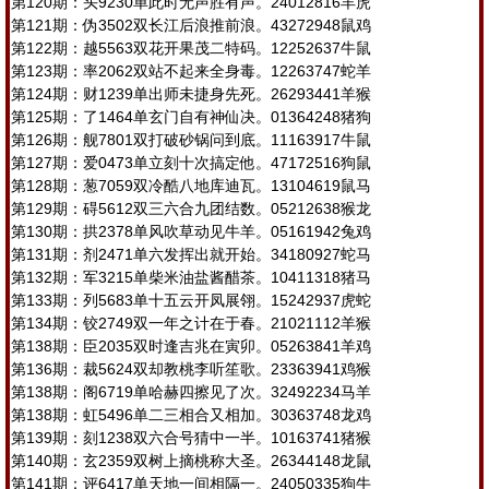
第120期：头9230单此时无声胜有声。24012816羊虎
第121期：伪3502双长江后浪推前浪。43272948鼠鸡
第122期：越5563双花开果茂二特码。12252637牛鼠
第123期：率2062双站不起来全身毒。12263747蛇羊
第124期：财1239单出师未捷身先死。26293441羊猴
第125期：了1464单玄门自有神仙决。01364248猪狗
第126期：舰7801双打破砂锅问到底。11163917牛鼠
第127期：爱0473单立刻十次搞定他。47172516狗鼠
第128期：葱7059双冷酷八地库迪瓦。13104619鼠马
第129期：碍5612双三六合九团结数。05212638猴龙
第130期：拱2378单风吹草动见牛羊。05161942兔鸡
第131期：剂2471单六发挥出就开始。34180927蛇马
第132期：军3215单柴米油盐酱醋茶。10411318猪马
第133期：列5683单十五云开凤展翎。15242937虎蛇
第134期：铰2749双一年之计在于春。21021112羊猴
第138期：臣2035双时逢吉兆在寅卯。05263841羊鸡
第136期：裁5624双却教桃李听笙歌。23363941鸡猴
第138期：阁6719单哈赫四擦见了次。32492234马羊
第138期：虹5496单二三相合又相加。30363748龙鸡
第139期：刻1238双六合号猜中一半。10163741猪猴
第140期：玄2359双树上摘桃称大圣。26344148龙鼠
第141期：评6417单天地一间相隔一。24050335狗牛