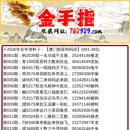
┫2026年全年资料┣：【澳门财富特码诗】(001-365)
第001期：例2039双一名功成千古垂。15244146猴龙
第002期：务1305双若转大数则在这。40414549龙鼠
第003期：咏6917双一唱雄鸡天下白。08350634兔牛
第004期：简3576单四暗狂奔草原上。27390308羊猴
第005期：谈9057双二来得码必来跟。01242831马猴
第006期：夏5217双龙马精神今犹在。12252740猴狗
第007期：畅2376双看见八钱散发打。48121629鸡蛇
第008期：代3217双伯乐识马寻八年。12294146猴狗
第009期：搅9573单软玉温馨一彩虹。24371146猪蛇
第010期：诫5219单会计小算四毒害。48352936马猴
第011期：穷0324双十二楼前二五数。10283645猪虎
第012期：刊8348单奔跑起来快如飞。21272947羊龙
第013期：堪3489双土数之中寻特码。05163146牛兔