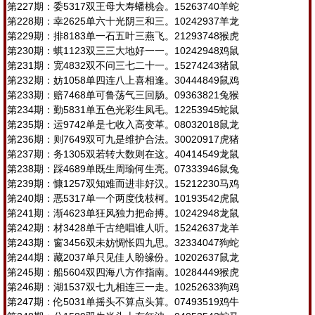
第227期：委5317双王母大寿蟠桃会。15263740羊蛇
第228期：幸2625单六十光阴三和三。10242937羊龙
第229期：排8183单一石五叶三燕飞。21293748猴虎
第230期：蜞1123双三三大地好一一。10242948鸡鼠
第231期：宽4832双不问三七二十一。15274243猪鼠
第232期：妨1058单四连八上喜相逢。30444849鼠鸡
第233期：赔7468单可鲁荡气三回肠。09363821兔猴
第234期：勤5831单五色光彩生凤毛。12253945蛇鼠
第235期：运9742单是七收入高变革。08032018鼠龙
第236期：则7649双可九是维护合法。30020917虎猪
第237期：务1305双若转大数则在这。40414549龙鼠
第238期：踩4689单既生周瑜何生亮。07333946鼠兔
第239期：慷1257双知难而进非好汉。15212230马鸡
第240期：恶5317单一个两度伐枝柯。10193542虎鼠
第241期：渐4623单狂风独力把命搏。10242948龙鼠
第242期：材3428单千古绝唱谁人听。15242637龙羊
第243期：窗3456双未妨惆怅四九思。32334047狗蛇
第244期：藏2037单只见佳人盼缘份。10202637鼠龙
第245期：船5604双四海八方作指南。10284449猴虎
第246期：湖1537双七九相连三一走。10252633狗鸡
第247期：伦5031单摇头不算点头算。07493519鸡牛