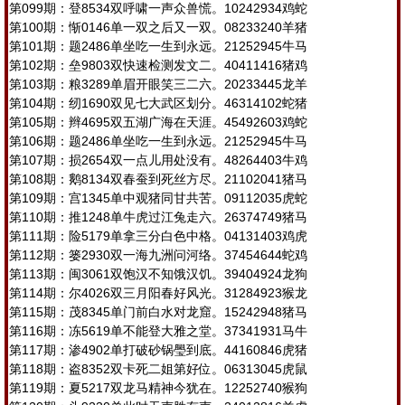
第099期：登8534双呼啸一声众兽慌。10242934鸡蛇
第100期：惭0146单一双之后又一双。08233240羊猪
第101期：题2486单坐吃一生到永远。21252945牛马
第102期：垒9803双快速检测发文二。40411416猪鸡
第103期：粮3289单眉开眼笑三二六。20233445龙羊
第104期：纫1690双见七大武区划分。46314102蛇猪
第105期：辫4695双五湖广海在天涯。45492603鸡蛇
第106期：题2486单坐吃一生到永远。21252945牛马
第107期：损2654双一点儿用处没有。48264403牛鸡
第108期：鹅8134双春蚕到死丝方尽。21102041猪马
第109期：宫1345单中观猪同甘共苦。09112035虎蛇
第110期：推1248单牛虎过江兔走六。26374749猪马
第111期：险5179单拿三分白色中格。04131403鸡虎
第112期：篓2930双一海九洲问河络。37454644蛇鸡
第113期：闽3061双饱汉不知饿汉饥。39404924龙狗
第114期：尔4026双三月阳春好风光。31284923猴龙
第115期：茂8345单门前白水对龙窟。15242948猪马
第116期：冻5619单不能登大雅之堂。37341931马牛
第117期：渗4902单打破砂锅璺到底。44160846虎猪
第118期：盗8352双卡死二姐第好位。06313045虎鼠
第119期：夏5217双龙马精神今犹在。12252740猴狗