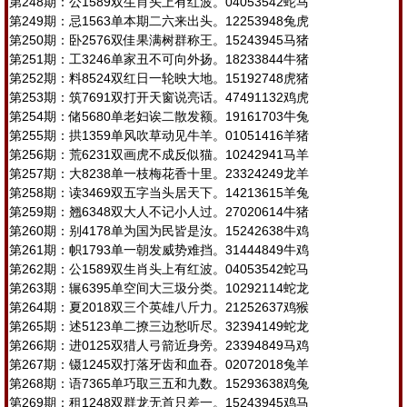
第248期：公1589双生肖头上有红波。04053542蛇马
第249期：忌1563单本期二六来出头。12253948兔虎
第250期：卧2576双佳果满树群称王。15243945马猪
第251期：工3246单家丑不可向外扬。18233844牛猪
第252期：料8524双红日一轮映大地。15192748虎猪
第253期：筑7691双打开天窗说亮话。47491132鸡虎
第254期：储5680单老妇诶二散发额。19161703牛兔
第255期：拱1359单风吹草动见牛羊。01051416羊猪
第256期：荒6231双画虎不成反似猫。10242941马羊
第257期：大8238单一枝梅花香十里。23324249龙羊
第258期：读3469双五字当头居天下。14213615羊兔
第259期：翘6348双大人不记小人过。27020614牛猪
第260期：别4178单为国为民皆是汝。15242638牛鸡
第261期：帜1793单一朝发威势难挡。31444849牛鸡
第262期：公1589双生肖头上有红波。04053542蛇马
第263期：辗6395单空间大三圾分类。10292114蛇龙
第264期：夏2018双三个英雄八斤力。21252637鸡猴
第265期：述5123单二撩三边愁听尽。32394149蛇龙
第266期：进0125双猎人弓箭近身旁。23394849马鸡
第267期：镊1245双打落牙齿和血吞。02072018兔羊
第268期：语7365单巧取三五和九数。15293638鸡兔
第269期：租1248双群龙无首只差一。15243945鸡马