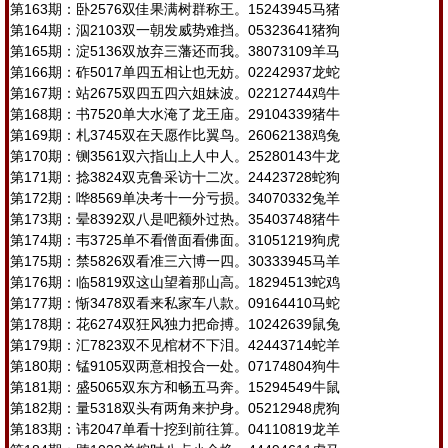
第163期：卧2576双佳果满树群称王。15243945马猪
第164期：泅2103双一朝发威势难挡。05323641猪狗
第165期：淀5136双放弃三藩还而我。38073109羊马
第166期：砟5017单四五相让也无妨。02242937龙蛇
第167期：站2675双四五四六姐妹波。02212744鸡牛
第168期：书7520单大水淹了龙王庙。29104339猪牛
第169期：札3745双在天愿作比翼鸟。26062138鸡兔
第170期：铡3561双六指山上人中人。25280143牛龙
第171期：捻3824双克鲁采访十二次。24423728蛇狗
第172期：哗8569单决考十一分亏损。34070332兔羊
第173期：晕8392双八是吧额外过热。35403748猪牛
第174期：韦3725单不看僧面看佛面。31051219狗虎
第175期：禁5826双看准三六博一四。30333945马羊
第176期：临5819双这山望着那山高。18294513蛇鸡
第177期：惭3478双看来私家车八款。09164410马蛇
第178期：花6274双狂风独力把命搏。10242639鼠兔
第179期：汇7823双不见棺材不下泪。42443714蛇羊
第180期：锰9105双两意相投合一处。07174804狗牛
第181期：盛5065双东方和畅五马奔。15294549牛鼠
第182期：量5318双头有两角来护身。05212948虎狗
第183期：讳2047单看十挖到前往算。04110819龙羊