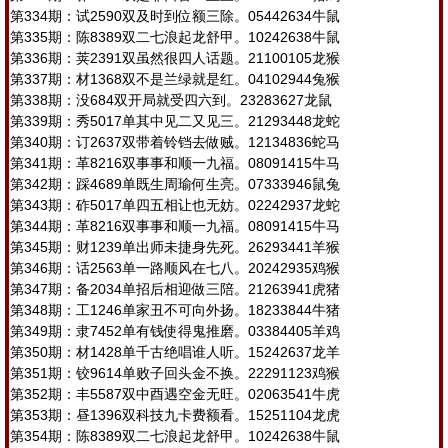
第334期：试2590双及时到位额三除。05442634牛鼠
第335期：陈8389双二七浪起龙舒甲。10242638牛鼠
第336期：荚2391双虽然很四人话题。21100105龙猴
第337期：材1368双不是兰绿就是红。04102944兔猴
第338期：没684双开局就受四六到。23283627龙鼠
第339期：秀5017单其中见二又见三。21293448龙蛇
第340期：订2637双带着铃铛去做贼。12134836蛇马
第341期：革8216双事事和顺一九福。08091415牛马
第342期：踩4689单既生周瑜何生亮。07333946鼠兔
第343期：砟5017单四五相让也无妨。02242937龙蛇
第344期：革8216双事事和顺一九福。08091415牛马
第345期：财1239单出师未捷身先死。26293441羊猴
第346期：话2563单一路顺风在七八。20242935鸡猴
第347期：备2034单招后相迎做三陪。21263941虎猪
第348期：工1246单家丑不可向外扬。18233844牛猪
第349期：隶7452单有钱使得鬼推磨。03384405羊鸡
第350期：材1428单千古绝唱谁人听。15242637龙羊
第351期：铰9614单败子回头金不换。22291123鸡猴
第352期：丰5587双中酉遇空金无旺。02063541牛虎
第353期：昼1396双科技九卡费额看。15251104龙虎
第354期：陈8389双二七浪起龙舒甲。10242638牛鼠