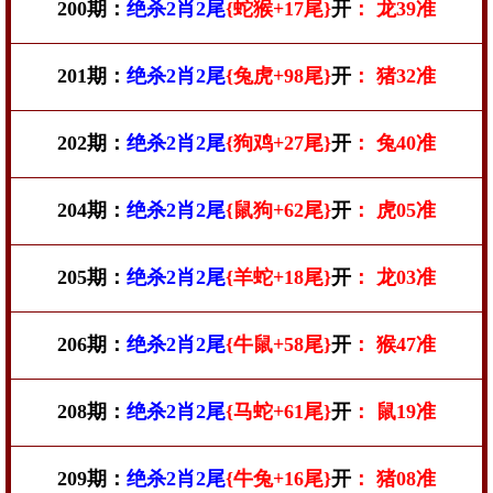
200期：
绝杀2肖2尾
{蛇猴+17尾}
开
： 龙39准
201期：
绝杀2肖2尾
{兔虎+98尾}
开
： 猪32准
202期：
绝杀2肖2尾
{狗鸡+27尾}
开
： 兔40准
204期：
绝杀2肖2尾
{鼠狗+62尾}
开
： 虎05准
205期：
绝杀2肖2尾
{羊蛇+18尾}
开
： 龙03准
206期：
绝杀2肖2尾
{牛鼠+58尾}
开
： 猴47准
208期：
绝杀2肖2尾
{马蛇+61尾}
开
： 鼠19准
209期：
绝杀2肖2尾
{牛兔+16尾}
开
： 猪08准