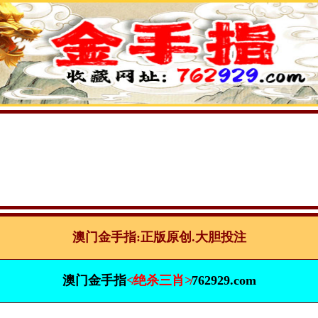
澳门金手指:正版原创.大胆投注
澳门金手指
≮绝杀三肖≯
762929.com