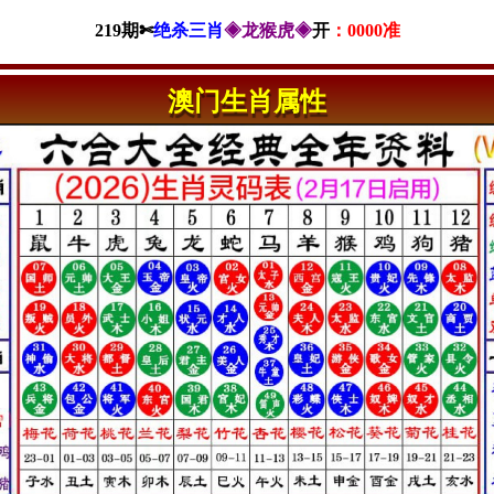
219期✄
绝杀三肖
◈龙猴虎◈
开
：0000准
澳门生肖属性